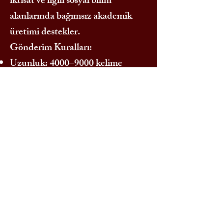
iktisat ve ilgili sosyal bilim
alanlarında bağımsız akademik
üretimi destekler.
Gönderim Kuralları:
Uzunluk: 4000–9000 kelime
Dil: Türkçe veya İngilizce
Biçim: Word dosyası, Times New
Roman 12 punto, 1.5 satır aralığı
APA veya Chicago referans
sistemi kullanılmalıdır
Öz (150–250 kelime) ve 3–5
anahtar kelime eklenmelidir
Gönderim Adresi:
turkishschoolofeconomics@gmail.